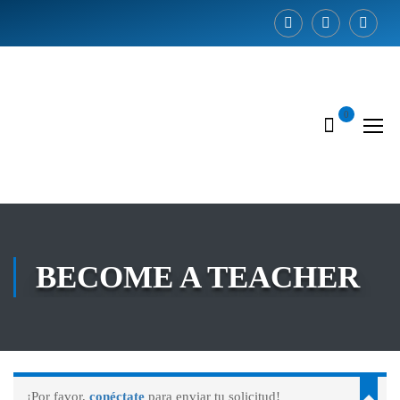
0
BECOME A TEACHER
¡Por favor,
conéctate
para enviar tu solicitud!