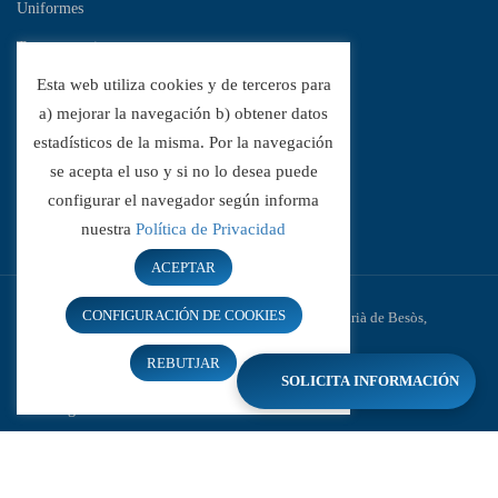
Uniformes
Transparencia
Esta web utiliza cookies y de terceros para
Canal de denuncias
a) mejorar la navegación b) obtener datos
estadísticos de la misma. Por la navegación
Noticias
se acepta el uso y si no lo desea puede
XIII Jocs Floral Catalunya – Ganador
configurar el navegador según informa
nuestra
Política de Privacidad
ACEPTAR
CONFIGURACIÓN DE COOKIES
© Escola Túrbula - Escola privada concertada a Sant Adrià de Besòs,
Barcelona
REBUTJAR
2025 All Rights Reserved
SOLICITA INFORMACIÓN
Aviso legal
Política de Cookies
Política de Venta, Devolución y Entrega
Política de privacidad y redes sociales