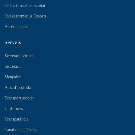
Cicles formatius Sanitat
Cicles formatius Esports
Accés a cicles
Serveis
Secretaria virtual
Secretaria
Menjador
Aula d’acollida
Transport escolar
Uniformes
Transparència
Canal de denúncies