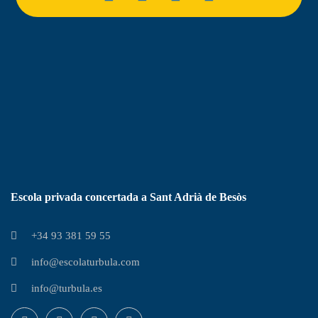
Escola privada concertada a Sant Adrià de Besòs
+34 93 381 59 55
info@escolaturbula.com
info@turbula.es