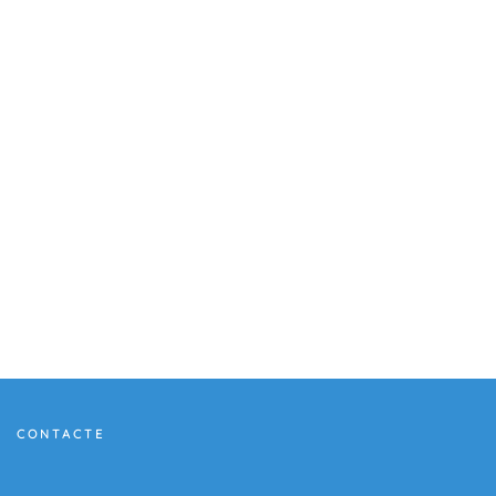
CONTACTE
Vols contactar amb