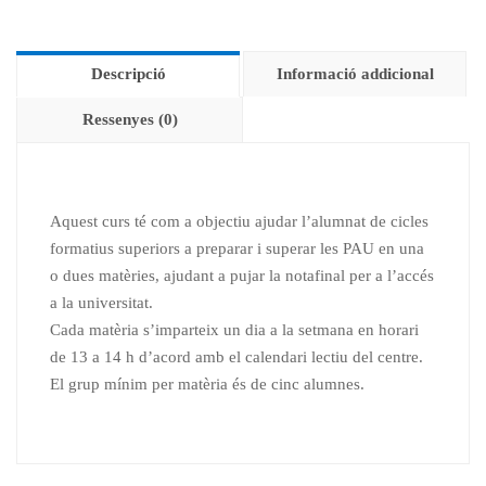
matèries
per
Descripció
Informació addicional
a
les
Ressenyes (0)
PAU
curs
2021-
2022
Aquest curs té com a objectiu ajudar l’alumnat de cicles
formatius superiors a preparar i superar les PAU en una
o dues matèries, ajudant a pujar la notafinal per a l’accés
a la universitat.
Cada matèria s’imparteix un dia a la setmana en horari
de 13 a 14 h d’acord amb el calendari lectiu del centre.
El grup mínim per matèria és de cinc alumnes.