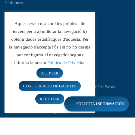
Uniformes
Transparència
Aquesta web usa cookies pròpies i de
Canal de denúncies
tercers per a a) millorar la navegació b)
obtenir dades estadístiques d'aquesta. Per
Notícies
la navegació s'accepta l'ús i si no ho desitja
XIII Jocs Floral Catalunya – Guanyador
pot configurar el navegador segons
informa la nostra
Política de Privacitat
ACEPTAR
CONFIGURACIÓ DE GALETES
© Escola Túrbula - Escola privada concertada a Sant Adrià de Besòs,
Barcelona
REBUTJAR
2025 All Rights Reserved
SOLICITA INFORMACIÓN
Política de Cookies
Avís Legal
Política de Venda, Devolució i Lliurament
Política de privacitat i xarxes socials