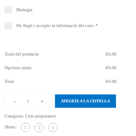
Biologia
He llegit i accepto la informació del curs.
*
Total del producte
€
0.00
Opcions totals
€
0.00
Total
€
0.00
-
+
AFEGEIX A LA CISTELLA
quantitat
de
Categoria:
Curs preparatori
Curs
Share:
preparatori
de